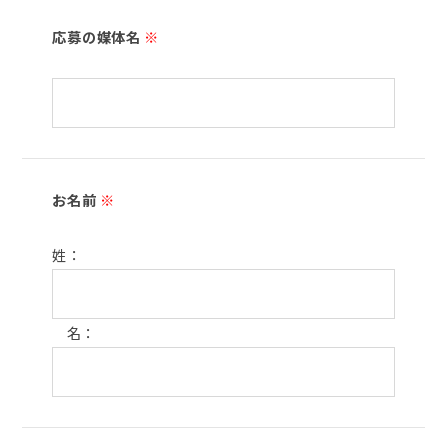
応募の媒体名
※
お名前
※
姓：
名：