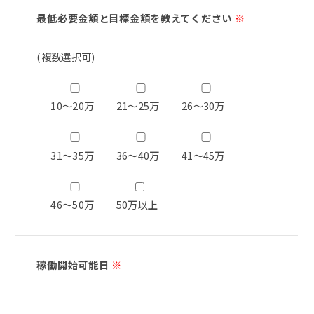
最低必要金額と目標金額を教えてください
※
(複数選択可)
10～20万
21～25万
26～30万
31～35万
36～40万
41～45万
46～50万
50万以上
稼働開始可能日
※