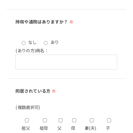
持病や通院はありますか？
※
なし
あり
(ありの方)病名：
同居されている方
※
(複数選択可)
祖父
祖母
父
母
妻(夫)
子