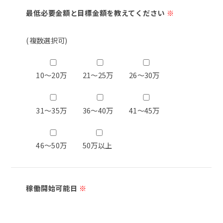
最低必要金額と目標金額を教えてください
※
(複数選択可)
10～20万
21～25万
26～30万
31～35万
36～40万
41～45万
46～50万
50万以上
稼働開始可能日
※