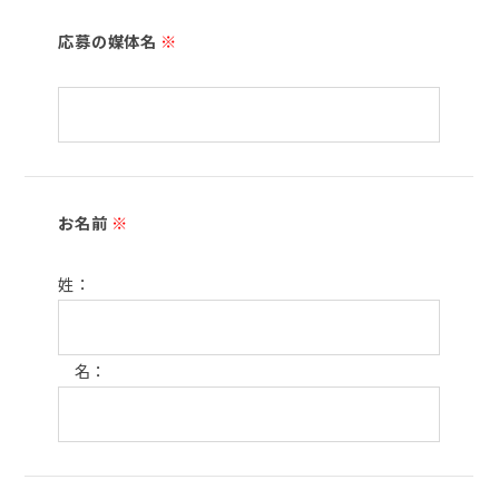
応募の媒体名
※
お名前
※
姓：
名：