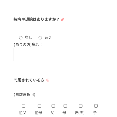
持病や通院はありますか？
※
なし
あり
(ありの方)病名：
同居されている方
※
(複数選択可)
祖父
祖母
父
母
妻(夫)
子