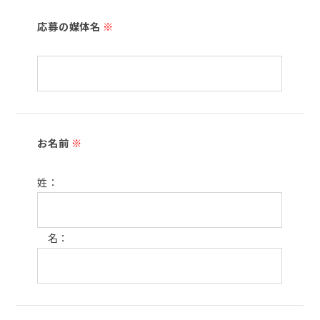
応募の媒体名
※
お名前
※
姓：
名：