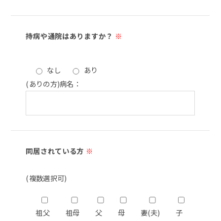
持病や通院はありますか？
※
なし
あり
(ありの方)病名：
同居されている方
※
(複数選択可)
祖父
祖母
父
母
妻(夫)
子