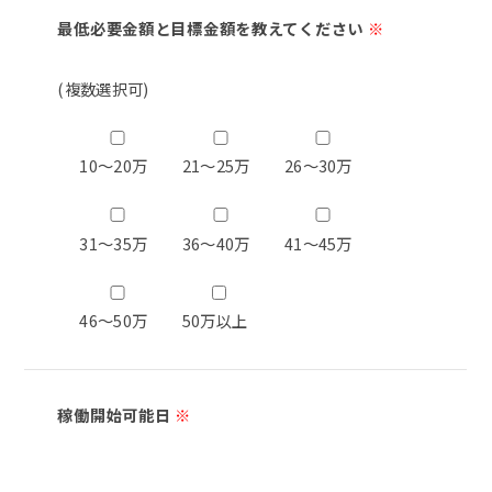
最低必要金額と目標金額を教えてください
※
(複数選択可)
10～20万
21～25万
26～30万
31～35万
36～40万
41～45万
46～50万
50万以上
稼働開始可能日
※