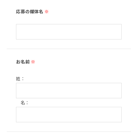
応募の媒体名
※
お名前
※
姓：
名：