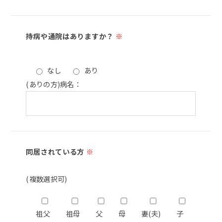
持病や通院はありますか？
※
なし
あり
(ありの方)病名：
同居されている方
※
(複数選択可)
祖父
祖母
父
母
妻(夫)
子