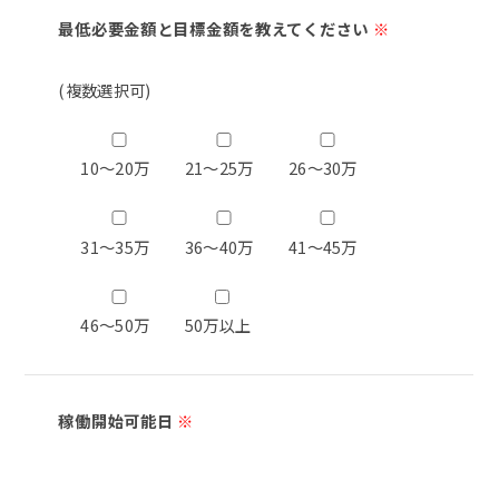
最低必要金額と目標金額を教えてください
※
(複数選択可)
10～20万
21～25万
26～30万
31～35万
36～40万
41～45万
46～50万
50万以上
稼働開始可能日
※