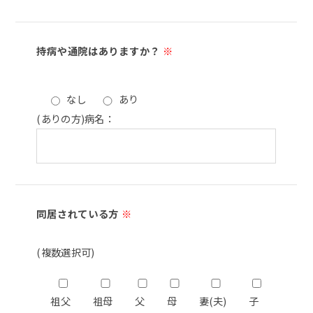
持病や通院はありますか？
※
なし
あり
(ありの方)病名：
同居されている方
※
(複数選択可)
祖父
祖母
父
母
妻(夫)
子