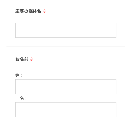
応募の媒体名
※
お名前
※
姓：
名：