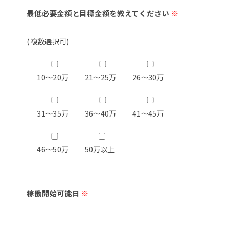
最低必要金額と目標金額を教えてください
※
(複数選択可)
10～20万
21～25万
26～30万
31～35万
36～40万
41～45万
46～50万
50万以上
稼働開始可能日
※