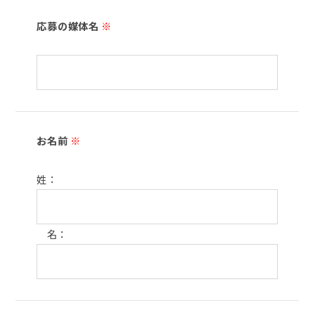
応募の媒体名
※
お名前
※
姓：
名：