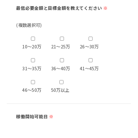
最低必要金額と目標金額を教えてください
※
(複数選択可)
10～20万
21～25万
26～30万
31～35万
36～40万
41～45万
46～50万
50万以上
稼働開始可能日
※