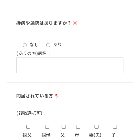
持病や通院はありますか？
※
なし
あり
(ありの方)病名：
同居されている方
※
(複数選択可)
祖父
祖母
父
母
妻(夫)
子