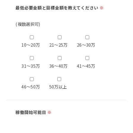
最低必要金額と目標金額を教えてください
※
(複数選択可)
10～20万
21～25万
26～30万
31～35万
36～40万
41～45万
46～50万
50万以上
稼働開始可能日
※