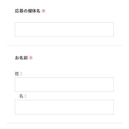
応募の媒体名
※
お名前
※
姓：
名：