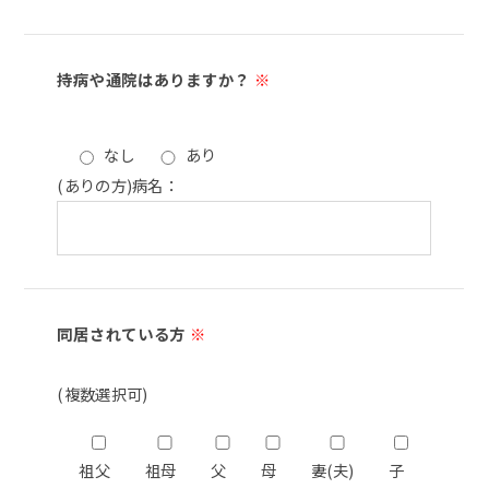
持病や通院はありますか？
※
なし
あり
(ありの方)病名：
同居されている方
※
(複数選択可)
祖父
祖母
父
母
妻(夫)
子