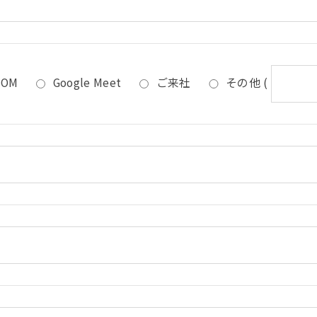
OOM
Google Meet
ご来社
その他
(