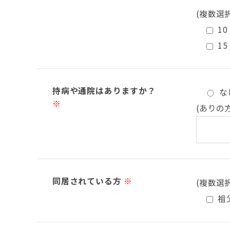
(複数選
10
15
持病や通院はありますか？
な
※
(ありの
同居されている方
※
(複数選
祖