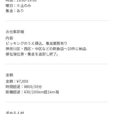
曜日：※土のみ
集金：あり
お仕事詳細
内容
ピッキングのうえ積込、集金業務有り
神奈川区・西区・中区などの飲食店～20件に納品
帰社後伝票・集金を返却し終了。
金額
金額：¥7,000
時間超過：¥800/30分
距離超過：¥30/100km超1km毎
求める人材