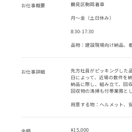
鶴見区駒岡着車
お仕事概要
月～金（土日休み）
8:30-17:30
品物：建設現場向け納品、
先方社員がピッキングした
お仕事詳細
日によって、近場の数件を
納品に際し、組み立て、回
回収物の清掃も付帯業務と
用意する物：ヘルメット、
¥15,000
金額