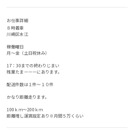
お仕事詳細
８時着車
川崎区水江
稼働曜日
月～金（土日祝休み）
17：30までの終わりじまい
残業たまーーーにあります。
配送件数は１件～１０件
かなり距離走ります。
100ｋｍ～200ｋｍ
距離増し運賃設定あり※月間５万くらい