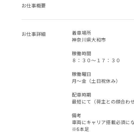
お仕事概要
着車場所
お仕事詳細
神奈川県大和市
稼働時間
８：３０～１７：３０
稼働曜日
月～金（土日祝休み）
配車時期
最短にて（荷主との顔合わ
備考
車両にキャリア搭載必須に
※6本足