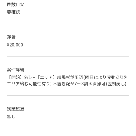
件数目安
要確認
運賃
¥20,000
案件詳細
【開始】9/1〜【エリア】練馬杉並周辺(曜日により変動あり別
エリア絡む可能性有り) ＊置き配が7〜8割＊直帰可(翌朝戻し)
残業超過
無し